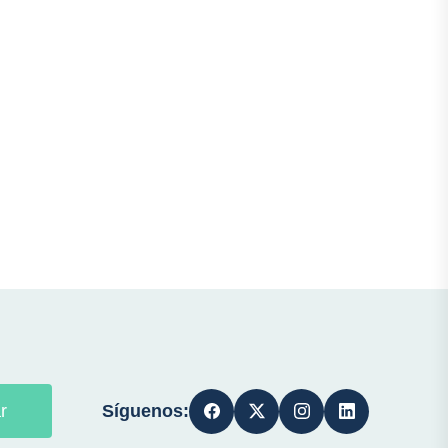
Síguenos:
r