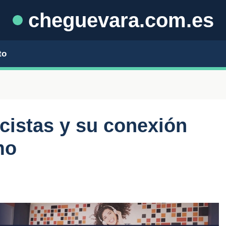
cheguevara.com.es
to
scistas y su conexión
mo