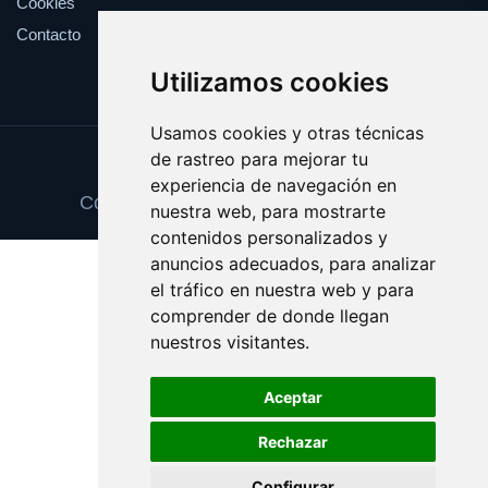
Cookies
Contacto
Utilizamos cookies
Usamos cookies y otras técnicas
de rastreo para mejorar tu
Update cookies preferences
experiencia de navegación en
Copyright © 2025 cheguevara.com.es
nuestra web, para mostrarte
contenidos personalizados y
anuncios adecuados, para analizar
el tráfico en nuestra web y para
comprender de donde llegan
nuestros visitantes.
Aceptar
Rechazar
Configurar