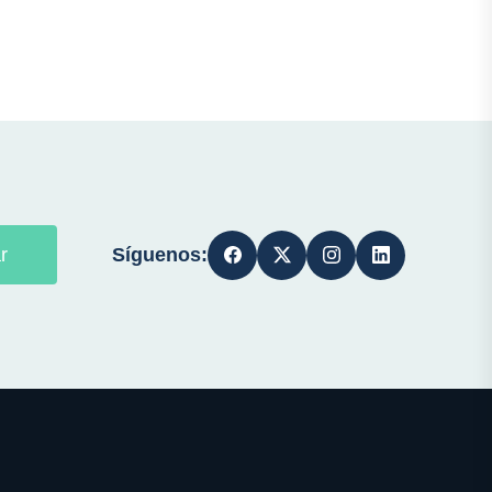
Síguenos:
r