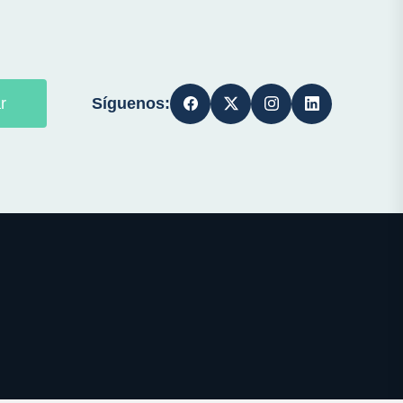
Síguenos:
r