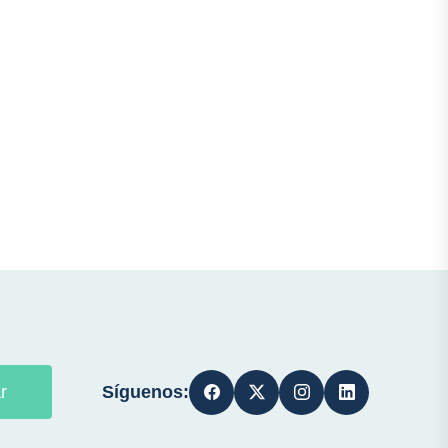
Síguenos:
r