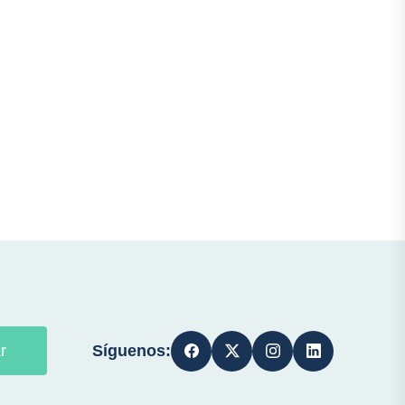
Síguenos:
r