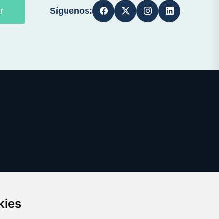
Síguenos:
r
kies