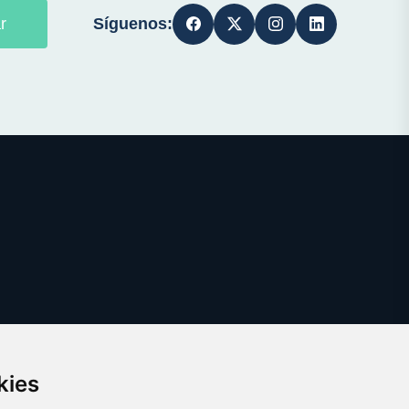
Síguenos:
r
kies