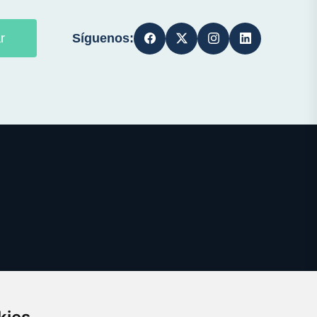
Síguenos:
r